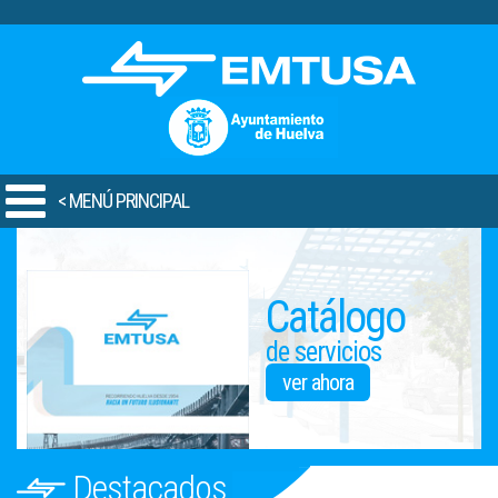
.
< MENÚ PRINCIPAL
Catálogo
de servicios
ver ahora
Destacados