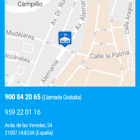
900 84 20 65
(Llamada Gratuita)
959 22 01 16
Avda. de las Veredas, 54
21007. HUELVA (España)