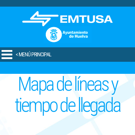
.
< MENÚ PRINCIPAL
Mapa de líneas y
tiempo de llegada