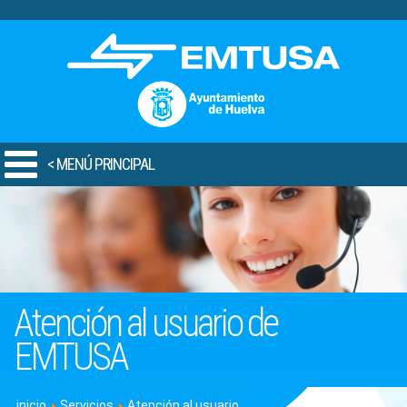
.
< MENÚ PRINCIPAL
Atención al usuario de
EMTUSA
inicio
Servicios
Atención al usuario