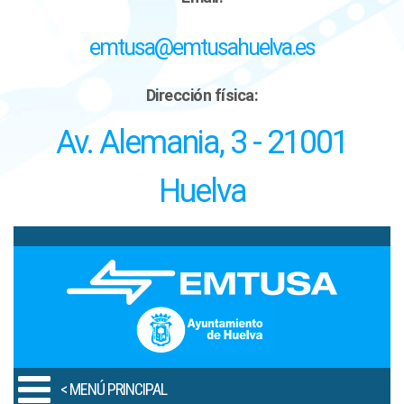
emtusa@emtusahuelva.es
Dirección física:
Av. Alemania, 3 - 21001
Huelva