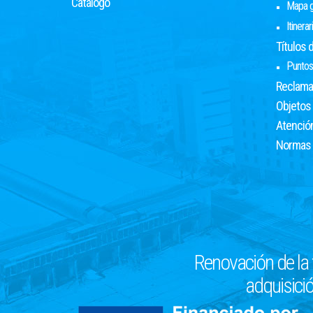
Catálogo
Mapa g
Itinerar
Títulos d
Puntos
Reclama
Objetos
Atención
Normas
Renovación de la 
adquisició