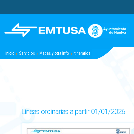
.
inicio
Servicios
Mapas y otra info
Itinerarios
Líneas ordinarias a partir 01/01/2026