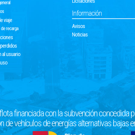
Licitaciones
eneral
ios
Información
e viaje
Avisos
 de recarga
Noticias
ciones
 perdidos
 al usuario
 uso
flota financiada con la subvención concedida pa
n de vehículos de energías alternativas bajas 