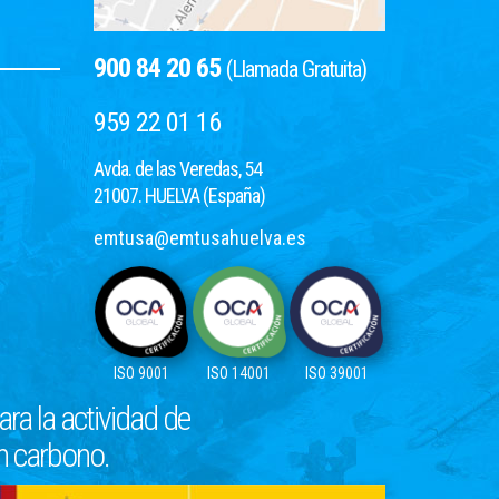
900 84 20 65
(Llamada Gratuita)
959 22 01 16
Avda. de las Veredas, 54
21007. HUELVA (España)
emtusa@emtusahuelva.es
ISO 9001
ISO 14001
ISO 39001
ra la actividad de
en carbono.