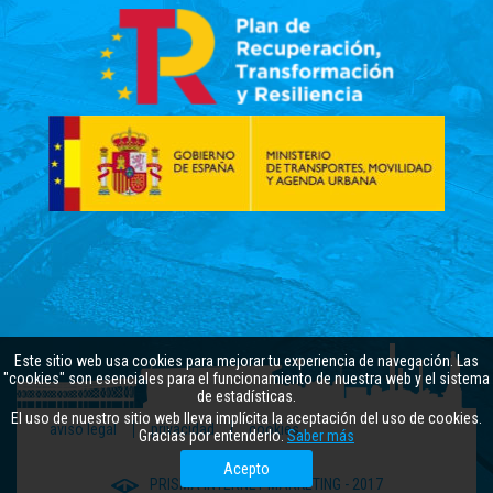
Este sitio web usa cookies para mejorar tu experiencia de navegación. Las
"cookies" son esenciales para el funcionamiento de nuestra web y el sistema
de estadísticas.
El uso de nuestro sitio web lleva implícita la aceptación del uso de cookies.
aviso legal
privacidad
cookies
Gracias por entenderlo.
Saber más
Acepto
PRISMA INTERNET MARKETING - 2017