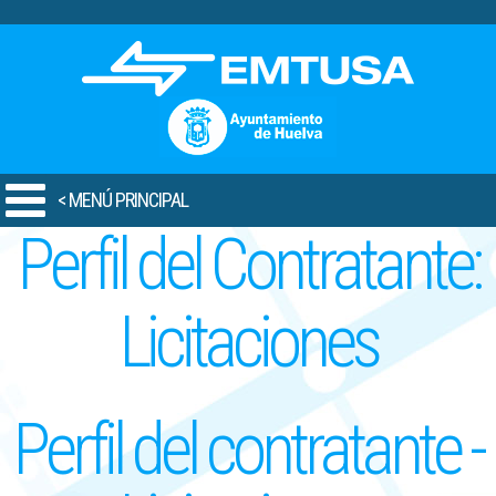
.
< MENÚ PRINCIPAL
Perfil del Contratante:
Licitaciones
Perfil del contratante -