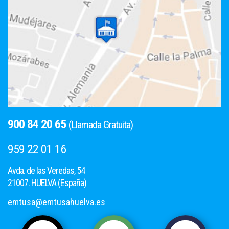
900 84 20 65
(Llamada Gratuita)
959 22 01 16
Avda. de las Veredas, 54
21007. HUELVA (España)
emtusa@emtusahuelva.es