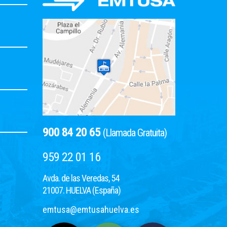
900 84 20 65
(Llamada Gratuita)
959 22 01 16
Avda. de las Veredas, 54
21007. HUELVA (España)
emtusa@emtusahuelva.es