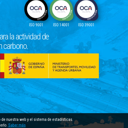
ISO 9001
ISO 14001
ISO 39001
ra la actividad de
en carbono.
 de nuestra web y el sistema de estadísticas.
derlo.
Saber más