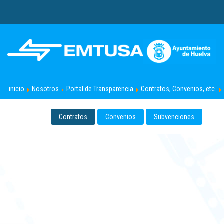
.
inicio
Nosotros
Portal de Transparencia
Contratos, Convenios, etc.
Contratos
Convenios
Subvenciones