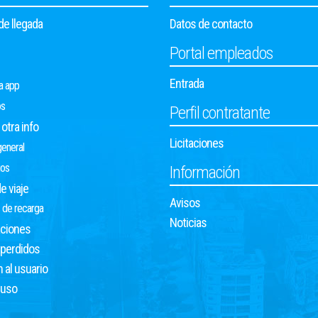
e llegada
Datos de contacto
Portal empleados
Entrada
a app
os
Perfil contratante
otra info
Licitaciones
eneral
ios
Información
e viaje
Avisos
 de recarga
Noticias
ciones
 perdidos
 al usuario
 uso