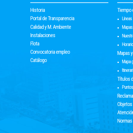
Historia
Tiempo d
Portal de Transparencia
Líneas
Calidad y M. Ambiente
Mapas
Instalaciones
Nuestr
Flota
Horari
Convocatoria empleo
Mapas y 
Catálogo
Mapa g
Itinerar
Títulos d
Puntos
Reclama
Objetos
Atención
Normas