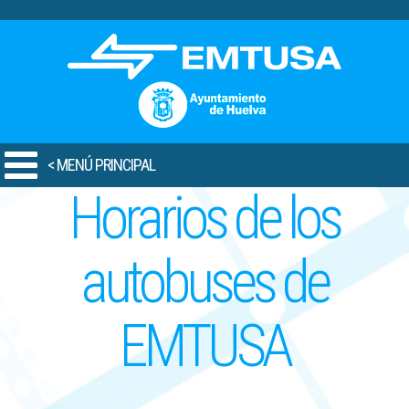
.
< MENÚ PRINCIPAL
Horarios de los
autobuses de
EMTUSA